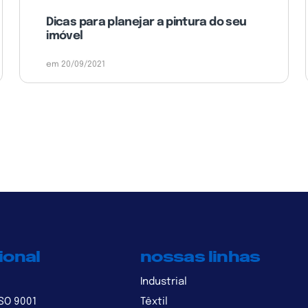
Dicas para planejar a pintura do seu
imóvel
em 20/09/2021
ional
nossas linhas
Industrial
ISO 9001
Têxtil