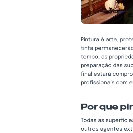
Pintura é arte, pr
tinta permanecerão
tempo, as propried
preparação das supe
final estará compro
profissionais com e
Por que pi
Todas as superfíci
outros agentes ext