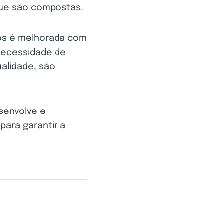
 que são compostas.
tes é melhorada com
 necessidade de
ualidade, são
esenvolve e
ara garantir a