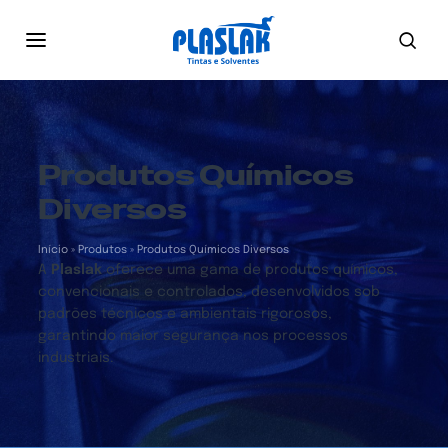
Produtos Químicos
Diversos
Início
»
Produtos
»
Produtos Químicos Diversos
A
Plaslak
oferece uma gama de produtos químicos,
convencionais e controlados, desenvolvidos sob
padrões técnicos e ambientais rigorosos,
garantindo maior segurança nos processos
industriais.