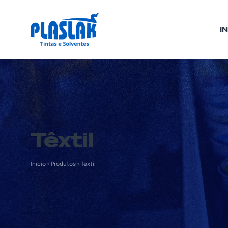
IN
Têxtil
Início
»
Produtos
»
Têxtil