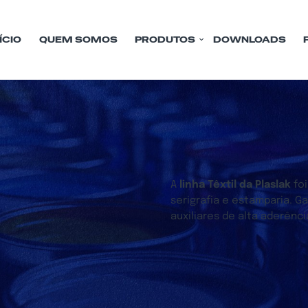
ÍCIO
QUEM SOMOS
PRODUTOS
DOWNLOADS
A
linha Têxtil da Plaslak
foi
serigrafia e estamparia. G
auxiliares de alta aderên