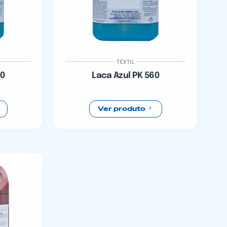
TÊXTIL
60
Laca Azul PK 560
Ver produto