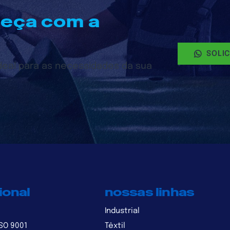
meça com a
SOLI
ideal para as necessidades da sua
ional
nossas linhas
Industrial
ISO 9001
Têxtil