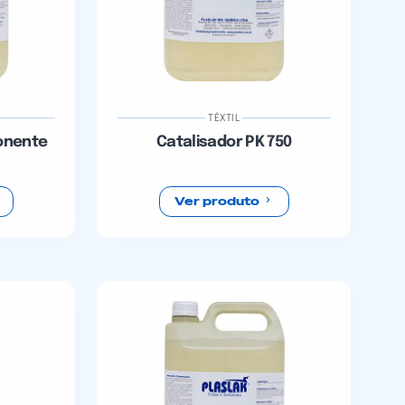
TÊXTIL
onente
Catalisador PK 750
Ver produto