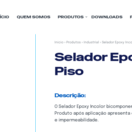
ÍCIO
QUEM SOMOS
PRODUTOS
DOWNLOADS
Início
»
Produtos
»
Industrial
»
Selador Epoxy Inco
Selador Epo
Piso
Descrição:
O Selador Epoxy Incolor bicomponen
Produto após aplicação apresenta 
e impermeabilidade.