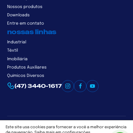
Nossos produtos
Downloads
Entre em contato
nossas linhas
Industrial
Têxtil
Imobiliária
Produtos Auxiliares
Químicos Diversos
(47) 3440-1617
Este site usa cookies para fornecer a você a melhor experiência
Plaslak © 2026 - Todos os direitos reservados |
Política de
Privacidade
de navegação. Saiba mais em
configurações
.