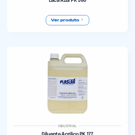
Laca Azul PK 560
Ver produto
INDUSTRIAL
Diluente Acrílico PK 177