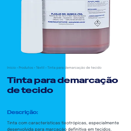
Início
»
Produtos
»
Têxtil
»
Tinta para demarcação de tecido
Tinta para demarcação
de tecido
Descrição:
Tinta com características tixotrópicas, especialmente
desenvolvida para marcação definitiva em tecidos.